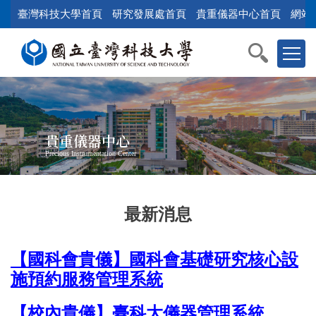
跳
臺灣科技大學首頁
研究發展處首頁
貴重儀器中心首頁
網站
到
主
要
內
容
區
塊
貴重儀器中心
Precious Instrumentation Center
最新消息
【國科會貴儀】國科會基礎研究核心設
施預約服務管理系統
【校內貴儀】臺科大儀器管理系統